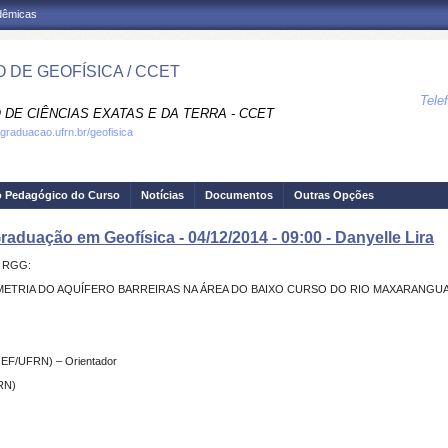
adêmicas
 DE GEOFÍSICA / CCET
Tele
 DE CIÊNCIAS EXATAS E DA TERRA - CCET
.graduacao.ufrn.br/geofisica
o Pedagógico do Curso
Notícias
Documentos
Outras Opções
raduação em Geofísica - 04/12/2014 - 09:00 - Danyelle Lira
de RGG:
METRIA DO AQUÍFERO BARREIRAS NA ÁREA DO BAIXO CURSO DO RIO MAXARANGUA
GEF/UFRN) – Orientador
FRN)