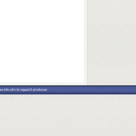
o.info.ufrn.br.sigaa14-producao