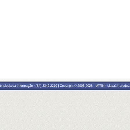
cnologia da Informação - (84) 3342 2210 | Copyright © 2006-2026 - UFRN - sigaa14-produca