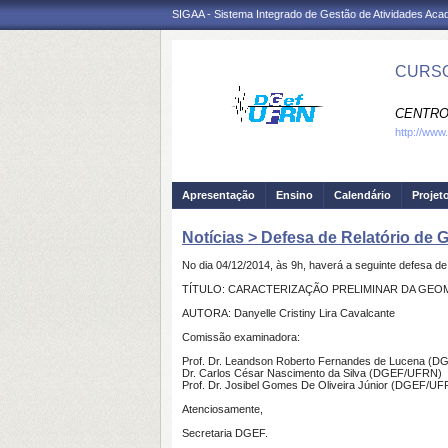
SIGAA - Sistema Integrado de Gestão de Atividades Ac
CURSO
CENTRO
http://www
Apresentação
Ensino
Calendário
Projet
Notícias > Defesa de Relatório de G
No dia 04/12/2014, às 9h, haverá a seguinte defesa 
TÍTULO: CARACTERIZAÇÃO PRELIMINAR DA GEO
AUTORA: Danyelle Cristiny Lira Cavalcante
Comissão examinadora:
Prof. Dr. Leandson Roberto Fernandes de Lucena (D
Dr. Carlos César Nascimento da Silva (DGEF/UFRN)
Prof. Dr. Josibel Gomes De Oliveira Júnior (DGEF/U
Atenciosamente,
Secretaria DGEF.