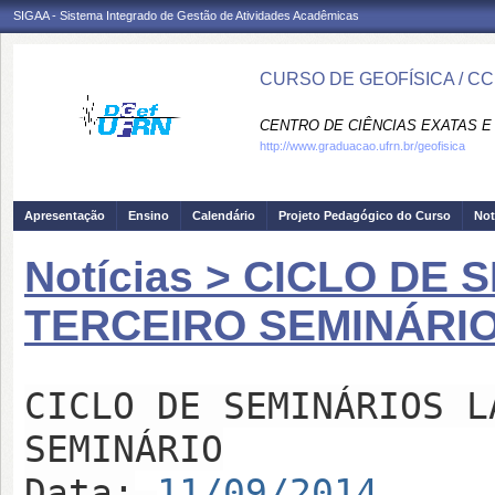
SIGAA - Sistema Integrado de Gestão de Atividades Acadêmicas
CURSO DE GEOFÍSICA / C
CENTRO DE CIÊNCIAS EXATAS E 
http://www.graduacao.ufrn.br/geofisica
Apresentação
Ensino
Calendário
Projeto Pedagógico do Curso
Not
Notícias > CICLO DE 
TERCEIRO SEMINÁRI
CICLO DE SEMINÁRIOS L
SEMINÁRIO
Data:
11/09/2014