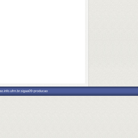
o.info.ufrn.br.sigaa09-producao