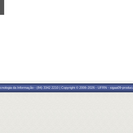
cnologia da Informação - (84) 3342 2210 | Copyright © 2006-2026 - UFRN - sigaa09-produca