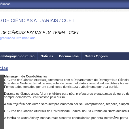
adêmicas
 DE CIÊNCIAS ATUARIAIS / CCET
 DE CIÊNCIAS EXATAS E DA TERRA - CCET
.graduacao.ufrn.br/atuaria
o Pedagógico do Curso
Notícias
Documentos
Outras Opções
cias
Mensagem de Condolências
O Curso de Ciências Atuariais, juntamente com o Departamento de Demografia e Ciências
Grande do Norte, externaliza seu profundo pesar pelo falecimento do aluno Sidney Augusto
Fomos todos tomados por um sentimento de tristeza e abatimento por sua partida.
Durante os últimos anos, foi um privilégio para nós, professores e estudantes do curso d
sempre demonstrou entusiasmo pelo curso.
A sua trajetória pelo curso será sempre lembrada por seu compromisso, respeito, simpati
O Curso de Ciências Atuariais da Universidade Federal do Rio Grande do Norte declara lu
À família do aluno Sidney, nossas mais sinceras condolências por esta inestimável perda.