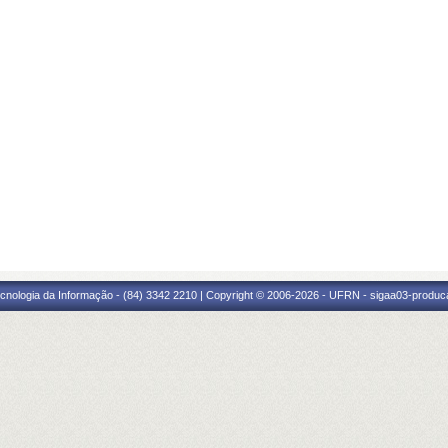
cnologia da Informação - (84) 3342 2210 | Copyright © 2006-2026 - UFRN - sigaa03-produca