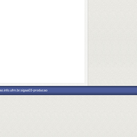
o.info.ufrn.br.sigaa03-producao