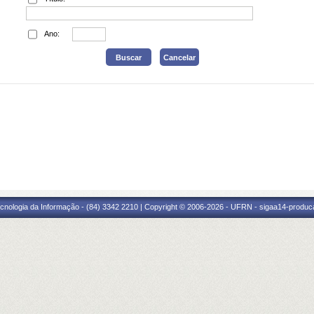
Ano:
cnologia da Informação - (84) 3342 2210 | Copyright © 2006-2026 - UFRN - sigaa14-produca