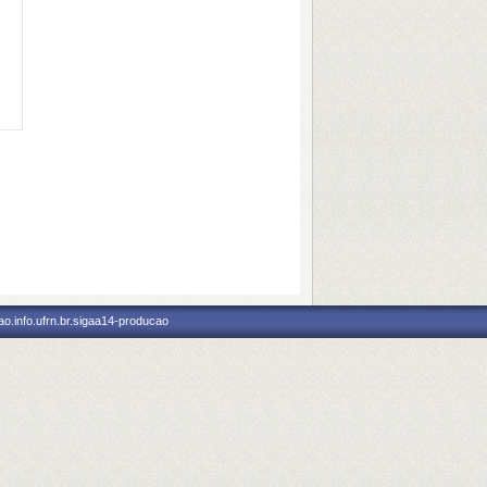
o.info.ufrn.br.sigaa14-producao