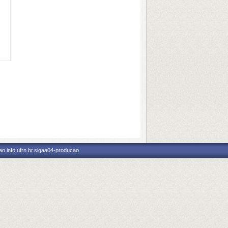
o.info.ufrn.br.sigaa04-producao