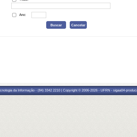
Ano:
cnologia da Informação - (84) 3342 2210 | Copyright © 2006-2026 - UFRN - sigaa04-produca