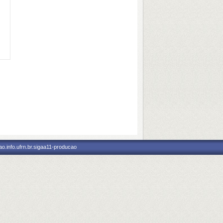
o.info.ufrn.br.sigaa11-producao