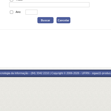
Ano:
cnologia da Informação - (84) 3342 2210 | Copyright © 2006-2026 - UFRN - sigaa11-produca