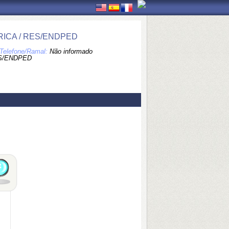
ICA / RES/ENDPED
Telefone/Ramal:
Não informado
S/ENDPED