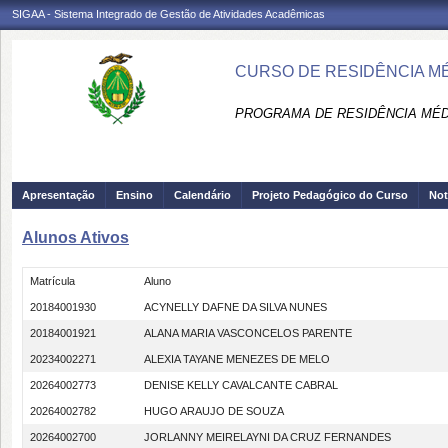
SIGAA - Sistema Integrado de Gestão de Atividades Acadêmicas
CURSO DE RESIDÊNCIA MÉ
PROGRAMA DE RESIDÊNCIA MÉD
Apresentação
Ensino
Calendário
Projeto Pedagógico do Curso
Not
Alunos Ativos
Matrícula
Aluno
20184001930
ACYNELLY DAFNE DA SILVA NUNES
20184001921
ALANA MARIA VASCONCELOS PARENTE
20234002271
ALEXIA TAYANE MENEZES DE MELO
20264002773
DENISE KELLY CAVALCANTE CABRAL
20264002782
HUGO ARAUJO DE SOUZA
20264002700
JORLANNY MEIRELAYNI DA CRUZ FERNANDES