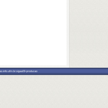
o.info.ufrn.br.sigaa09-producao