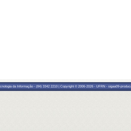
cnologia da Informação - (84) 3342 2210 | Copyright © 2006-2026 - UFRN - sigaa09-produca