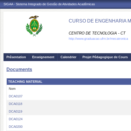
SIGAA - Sistema Integrado de Gestão de Atividades Acadêmicas
CURSO DE ENGENHARIA M
CENTRO DE TECNOLOGIA - CT
http://www.graduacao.ufrn.br/mecatronica
Présentation
Enseignement
Calendrier
Projet Pédagogique de Cours
Documents
TEACHING MATERIAL
Nom
DCA0107
DCA0118
DCA0119
DCA0124
DCA0200