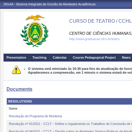
SIGAA - Sistema Integrado de Gestão de Atividades Acadêmicas
CURSO DE TEATRO / CCH
CENTRO DE CIÊNCIAS HUMANAS,
http://www.graduacao.ufrn.br/teatro
Presentation
Teaching
Calendar
Course Pedagogical Project
News
O sistema será reiniciado às 10:30 para fins de atualização de fu
Agradecemos a compreensão, em 1 minuto o sistema estará de vol
Documents
RESOLUTIONS
Name
Resolução do Programa de Monitoria
Resolução nº 01/2021 - CCLT – Define e regulamenta os Trabalhos de Conclusão de
Resolução nº 04/2021 - CCLT – Dispõe sobre as Atividades Teórico-Práticas de Apro