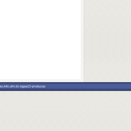
o.info.ufrn.br.sigaa13-producao