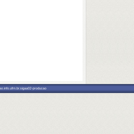
o.info.ufrn.br.sigaa02-producao