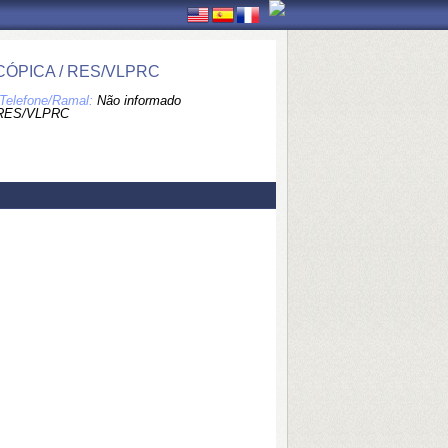
ÓPICA / RES/VLPRC
Telefone/Ramal:
Não informado
RES/VLPRC