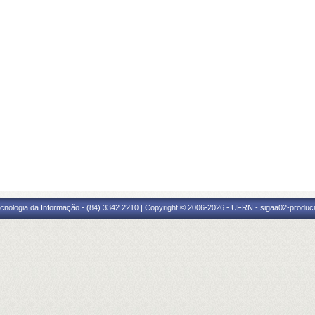
cnologia da Informação - (84) 3342 2210 | Copyright © 2006-2026 - UFRN - sigaa02-produca