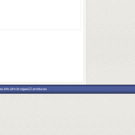
o.info.ufrn.br.sigaa12-producao