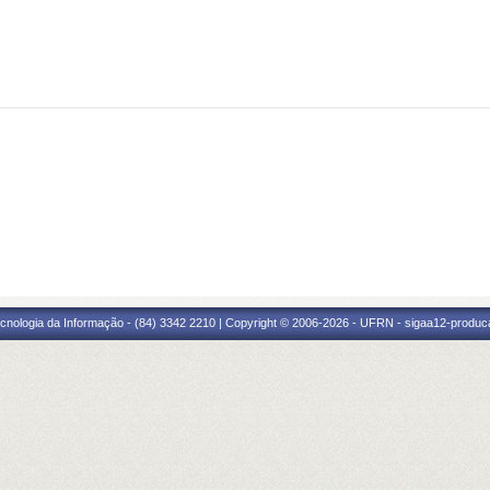
cnologia da Informação - (84) 3342 2210 | Copyright © 2006-2026 - UFRN - sigaa12-produca