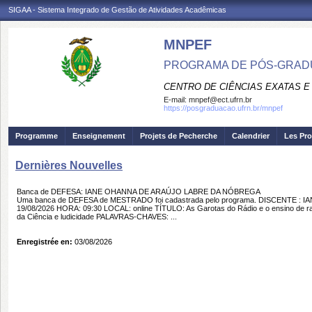
SIGAA - Sistema Integrado de Gestão de Atividades Acadêmicas
MNPEF
PROGRAMA DE PÓS-GRADUA
CENTRO DE CIÊNCIAS EXATAS E
E-mail:
mnpef@ect.ufrn.br
https://posgraduacao.ufrn.br/mnpef
Programme
Enseignement
Projets de Pecherche
Calendrier
Les Pro
Dernières Nouvelles
Banca de DEFESA: IANE OHANNA DE ARAÚJO LABRE DA NÓBREGA
Uma banca de DEFESA de MESTRADO foi cadastrada pelo programa. DISCENTE 
19/08/2026 HORA: 09:30 LOCAL: online TÍTULO: As Garotas do Rádio e o ensino de radi
da Ciência e ludicidade PALAVRAS-CHAVES: ...
Enregistrée en:
03/08/2026