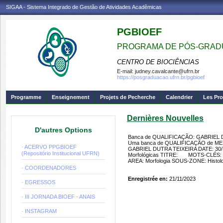
SIGAA - Sistema Integrado de Gestão de Atividades Acadêmicas
PGBIOEF
PROGRAMA DE PÓS-GRADU
CENTRO DE BIOCIÊNCIAS
E-mail:
judney.cavalcante@ufrn.br
https://posgraduacao.ufrn.br/pgbioef
Programme
Enseignement
Projets de Pecherche
Calendrier
Les Pro
Dernières Nouvelles
D'autres Options
Banca de QUALIFICAÇÃO: GABRIEL 
Uma banca de QUALIFICAÇÃO de MES
· ACERVO PPGBIOEF
GABRIEL DUTRA TEIXEIRA DATE: 30/1
(Repositório Institucional UFRN)
Morfológicas TITRE: MOTS-CLÉS: 
AREA: Morfologia SOUS-ZONE: Histol
· COORDENADORES
Enregistrée en:
21/11/2023
· EGRESSOS
· III JORNADA BIOEF - ANAIS
· INSTAGRAM