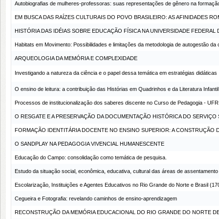
Autobiografias de mulheres-professoras: suas representações de gênero na formação
EM BUSCA DAS RAÍZES CULTURAIS DO POVO BRASILEIRO: AS AFINIDADES 
HISTÓRIA DAS IDÉIAS SOBRE EDUCAÇÃO FÍSICA NA UNIVERSIDADE FEDERA
Habitats em Movimento: Possibilidades e limitações da metodologia de autogestão 
ARQUEOLOGIA DA MEMÓRIA E COMPLEXIDADE
Investigando a natureza da ciência e o papel dessa temática em estratégias didáticas
O ensino de leitura: a contribuição das Histórias em Quadrinhos e da Literatura Infantil
Processos de institucionalização dos saberes discente no Curso de Pedagogia - UFR
O RESGATE E A PRESERVAÇÃO DA DOCUMENTAÇÃO HISTÓRICA DO SERVIÇO 
FORMAÇÃO IDENTITÁRIA DOCENTE NO ENSINO SUPERIOR: A CONSTRUÇÃO D
O SANDPLAY NA PEDAGOGIA VIVENCIAL HUMANESCENTE
Educação do Campo: consolidação como temática de pesquisa.
Estudo da situação social, econômica, educativa, cultural das áreas de assentament
Escolarização, Instituições e Agentes Educativos no Rio Grande do Norte e Brasil (1
Cegueira e Fotografia: revelando caminhos de ensino-aprendizagem
RECONSTRUÇÃO DA MEMÓRIA EDUCACIONAL DO RIO GRANDE DO NORTE DE 1