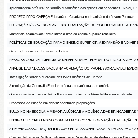
Aprendizagem artística: da solidão autodidática aos grupos em academias - Natal, 19
PROJETO PAPO CABEÇA Educação e Cidadania no Imaginário do Jovem Potiguar
EDUCAÇÃO FÍSICA ESCOLAR E SISTEMATIZAÇÃO DO CONHECIMENTO PEDA
Mamoriais acadêmicos: entre mitos e ritos do ensino superior brasileiro
POLÍTICAS DE EDUCAÇÃO PARA O ENSINO SUPERIOR: A EXPANSÃO E A DIVER
Gênero, Educação e Práticas de Leitura
PESSOAS COM DEFICIÊNCIA NA UNIVERSIDADE FEDERAL DO RIO GRANDE DO NORTE:
ANÁLISE DAS NECESSIDADES NA FORMAÇÃO DO PROFESSOR ALFABETIZADOR
Investigação sobre a qualidade dos livros didáticos de História
A produção da Geografia Escolar: práticas pedagógicas e memória.
O atendimento à criança de 0 a 6 anos no contexto da Grande Natal na atualidade
Processos de criação em dança: apontando proposições
BULLYING NA ESCOLA: A MEMÓRIA LÚDICA E A VIOLÊNCIA DAS BRINCADEIRAS 
ENSINO ESPECIAL/ ENSINO COMUM EM CAICÓ/RN: FORMAÇÃO E ATUAÇÃO D
A REPERCUSSÃO DA QUALIFICAÇÃO PROFISSIONAL NAS ATIVIDADES PEDA
Criação de Espaços Multidisciplinares para Capacitação de Professores de Ciências