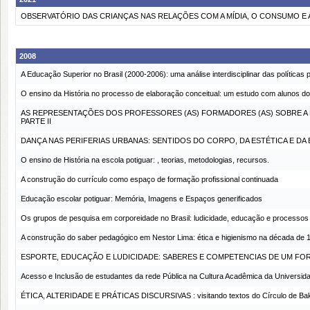
OBSERVATÓRIO DAS CRIANÇAS NAS RELAÇÕES COM A MÍDIA, O CONSUMO E
2008
A Educação Superior no Brasil (2000-2006): uma análise interdisciplinar das polític
O ensino da História no processo de elaboração conceitual: um estudo com alunos d
AS REPRESENTAÇÕES DOS PROFESSORES (AS) FORMADORES (AS) SOBRE A 
PARTE II
DANÇA NAS PERIFERIAS URBANAS: SENTIDOS DO CORPO, DA ESTÉTICA E D
O ensino de História na escola potiguar: , teorias, metodologias, recursos.
A construção do currículo como espaço de formação profissional continuada
Educação escolar potiguar: Memória, Imagens e Espaços generificados
Os grupos de pesquisa em corporeidade no Brasil: ludicidade, educação e processos
A construção do saber pedagógico em Nestor Lima: ética e higienismo na década de 
ESPORTE, EDUCAÇÃO E LUDICIDADE: SABERES E COMPETENCIAS DE UM F
Acesso e Inclusão de estudantes da rede Pública na Cultura Acadêmica da Universid
ÉTICA, ALTERIDADE E PRÁTICAS DISCURSIVAS : visitando textos do Círculo de Bak