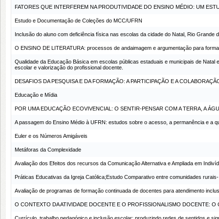
FATORES QUE INTERFEREM NA PRODUTIVIDADE DO ENSINO MÉDIO: UM ES
Estudo e Documentação de Coleções do MCC/UFRN
Inclusão do aluno com deficiência física nas escolas da cidade do Natal, Rio Grande 
O ENSINO DE LITERATURA: processos de andaimagem e argumentação para formar m
Qualidade da Educação Básica em escolas públicas estaduais e municipais de Natal e
escolar e valorização do profissional docente.
DESAFIOS DA PESQUISA E DA FORMAÇÃO: A PARTICIPAÇÃO E A COLABORAÇ
Educação e Mídia
POR UMA EDUCAÇÃO ECOVIVENCIAL: O SENTIR-PENSAR COM A TERRA, A ÁGU
A passagem do Ensino Médio à UFRN: estudos sobre o acesso, a permanência e a qu
Euler e os Números Amigáveis
Metáforas da Complexidade
Avaliação dos Efeitos dos recursos da Comunicação Alternativa e Ampliada em Indiv
Práticas Educativas da Igreja Católica;Estudo Comparativo entre comunidades rurais- 
Avaliação de programas de formação continuada de docentes para atendimento incl
O CONTEXTO DA ATIVIDADE DOCENTE E O PROFISSIONALISMO DOCENTE: O
Currículo, trabalho pedagógico e inclusão escolar: produzindo redes de sentidos e sign