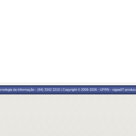
cnologia da Informação - (84) 3342 2210 | Copyright © 2006-2026 - UFRN - sigaa07-produca