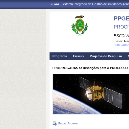
SIGAA - Sistema Integrado de Gestão de Atividades Ac
PPG
PROGR
ESCOLA
E-mail:
Não
https://po
Programa
Ensino
Projetos de Pesquisa
PRORROGADAS as inscrições para o PROCESSO S
Baixar Arquivo