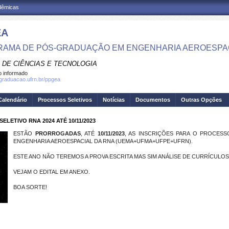
adêmicas
EA
AMA DE PÓS-GRADUAÇÃO EM ENGENHARIA AEROESPA
 DE CIÊNCIAS E TECNOLOGIA
 informado
sgraduacao.ufrn.br/ppgea
Calendário
Processos Seletivos
Notícias
Documentos
Outras Opções
ELETIVO RNA 2024 ATÉ 10/11/2023
ESTÃO
PRORROGADAS
, ATÉ
10/11/2023
, AS INSCRIÇÕES PARA O PROCES
ENGENHARIA AEROESPACIAL DA RNA (UEMA+UFMA+UFPE+UFRN).
ESTE ANO NÃO TEREMOS A PROVA ESCRITA MAS SIM ANÁLISE DE CURRÍCULOS
VEJAM O EDITAL EM ANEXO.
BOA SORTE!