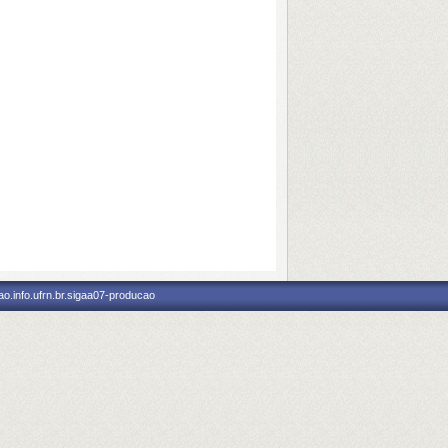
o.info.ufrn.br.sigaa07-producao