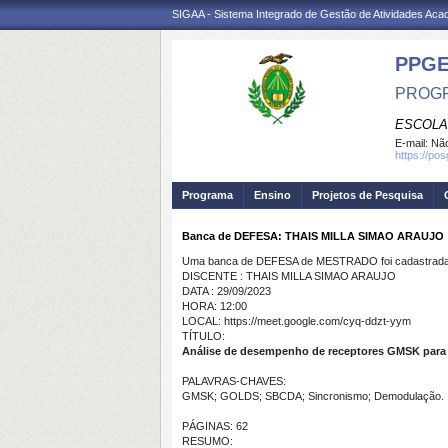
SIGAA - Sistema Integrado de Gestão de Atividades Ac
PPG
PROGR
ESCOLA
E-mail:
Não
https://po
Programa
Ensino
Projetos de Pesquisa
Banca de DEFESA: THAIS MILLA SIMAO ARAUJO
Uma banca de DEFESA de MESTRADO foi cadastrada 
DISCENTE : THAIS MILLA SIMAO ARAUJO
DATA : 29/09/2023
HORA: 12:00
LOCAL: https://meet.google.com/cyq-ddzt-yym
TÍTULO:
Análise de desempenho de receptores GMSK para
PALAVRAS-CHAVES:
GMSK; GOLDS; SBCDA; Sincronismo; Demodulação.
PÁGINAS: 62
RESUMO: