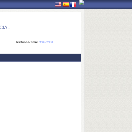
CIAL
Telefone/Ramal:
33422301