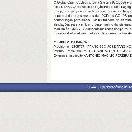
O
Global Open CoLlecting Data System
(GOLDS) é um
sinal do SBCDA possui modulação
Phase Shift Keying
recepção é pequena, é indicado que a faixa de fre
espectral das transmissões das PCDs, o GOLDS propõ
demodulação para sinais GMSK utilizados no sistem
simulações para verificar o desempenho do sistema.
modulação GMSK. O demodulador linear do tipo MSK p
foram avaliados alguns métodos disponíveis na liter
MEMBROS DA BANCA:
Presidente - 1805797 - FRANCISCO JOSÉ TARGINO
Interno - ***.945.008-** - GIULIANI PAULINELI GARBI 
Externo à Instituição - ANTONIO MACILIO PEREIRA
SIGAA | Superintendência de Te