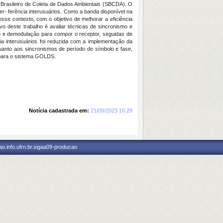
a Brasileiro de Coleta de Dados Ambientais (SBCDA). O
er- ferência interusuários. Como a banda disponível na
sse contexto, com o objetivo de melhorar a eficiência
vo deste trabalho é avaliar técnicas de sincronismo e
 e demodulação para compor o receptor, seguidas de
 interusuários foi reduzida com a implementação da
anto aos sincronismos de período de símbolo e fase,
o para o sistema GOLDS.
Notícia cadastrada em:
21/09/2023 16:28
o.info.ufrn.br.sigaa09-producao