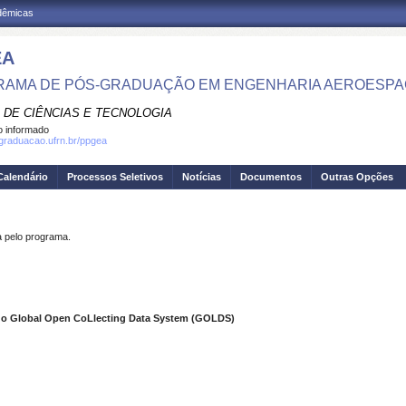
adêmicas
EA
AMA DE PÓS-GRADUAÇÃO EM ENGENHARIA AEROESPA
 DE CIÊNCIAS E TECNOLOGIA
 informado
sgraduacao.ufrn.br/ppgea
Calendário
Processos Seletivos
Notícias
Documentos
Outras Opções
pelo programa.
 o
Global Open CoLlecting Data System
(GOLDS)