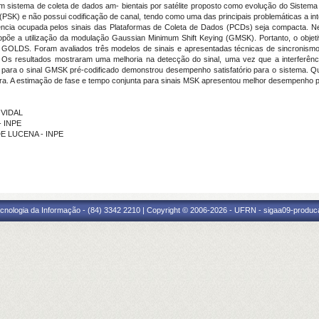
 sistema de coleta de dados am- bientais por satélite proposto como evolução do Sistem
(PSK) e não possui codificação de canal, tendo como uma das principais problemáticas a int
quência ocupada pelos sinais das Plataformas de Coleta de Dados (PCDs) seja compacta. Ne
e a utilização da modulação
Gaussian Minimum Shift Keying
(GMSK). Portanto, o objeti
a GOLDS. Foram avaliados três modelos de sinais e apresentadas técnicas de sincronismo
 Os resultados mostraram uma melhoria na detecção do sinal, uma vez que a interferência
ara o sinal GMSK pré-codificado demonstrou desempenho satisfatório para o sistema. Qu
atura. A estimação de fase e tempo conjunta para sinais MSK apresentou melhor desempenh
 VIDAL
- INPE
 DE LUCENA - INPE
cnologia da Informação - (84) 3342 2210 | Copyright © 2006-2026 - UFRN - sigaa09-produca