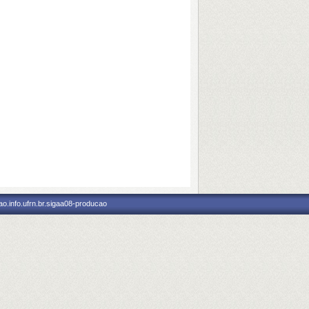
o.info.ufrn.br.sigaa08-producao