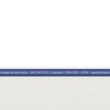
cnologia da Informação - (84) 3342 2210 | Copyright © 2006-2026 - UFRN - sigaa08-produca