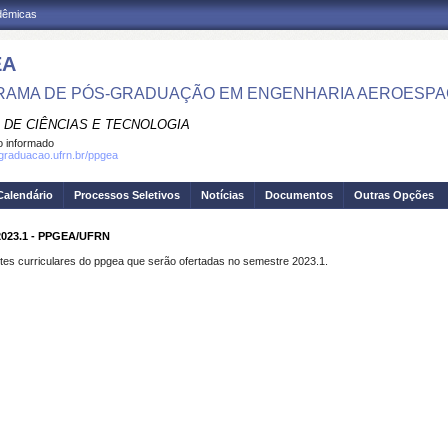
adêmicas
EA
AMA DE PÓS-GRADUAÇÃO EM ENGENHARIA AEROESPA
 DE CIÊNCIAS E TECNOLOGIA
 informado
sgraduacao.ufrn.br/ppgea
Calendário
Processos Seletivos
Notícias
Documentos
Outras Opções
023.1 - PPGEA/UFRN
 curriculares do ppgea que serão ofertadas no semestre 2023.1.