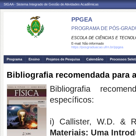
SIGAA - Sistema Integrado de Gestão de Atividades Acadêmicas
PPGEA
PROGRAMA DE PÓS-GRAD
ESCOLA DE CIÊNCIAS E TECNOL
E-mail:
Não informado
https://posgraduacao.ufrn.br/ppgea
Programa
Ensino
Projetos de Pesquisa
Calendário
Processos Selet
Bibliografia recomendada para 
Bibliografia recom
específicos:
i) Callister, W.D. &
Materiais: Uma Intro