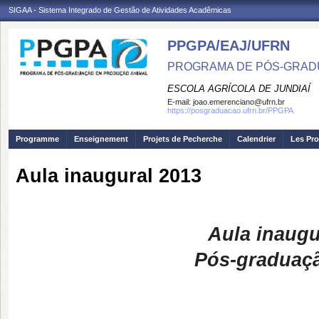
SIGAA - Sistema Integrado de Gestão de Atividades Acadêmicas
PPGPA/EAJ/UFRN
PROGRAMA DE PÓS-GRAD
ESCOLA AGRÍCOLA DE JUNDIAÍ
E-mail:
joao.emerenciano@ufrn.br
https://posgraduacao.ufrn.br/PPGPA
Programme
Enseignement
Projets de Pecherche
Calendrier
Les Pro
Aula inaugural 2013
Aula inaugu
Pós-graduaç