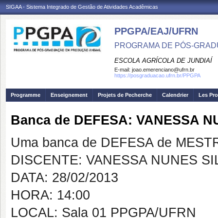
SIGAA - Sistema Integrado de Gestão de Atividades Acadêmicas
PPGPA/EAJ/UFRN
PROGRAMA DE PÓS-GRAD
ESCOLA AGRÍCOLA DE JUNDIAÍ
E-mail:
joao.emerenciano@ufrn.br
https://posgraduacao.ufrn.br/PPGPA
Programme
Enseignement
Projets de Pecherche
Calendrier
Les Pro
Banca de DEFESA: VANESSA N
Uma banca de DEFESA de MESTRAD
DISCENTE: VANESSA NUNES SI
DATA: 28/02/2013
HORA: 14:00
LOCAL: Sala 01 PPGPA/UFRN