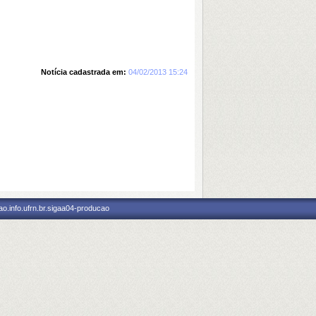
Notícia cadastrada em:
04/02/2013 15:24
o.info.ufrn.br.sigaa04-producao