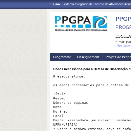
SIGAA - Sistema Integrado de Gestão de Atividades Ac
PPGP
PROGR
ESCOLA
E-mail:
joa
https://po
Programme
Enseignement
Projets de Pech
Dados necessários para a Defesa de Dissertação 
Prezados alunos,

os dados necessários para a defesa de 
Título

Resumo

Número de páginas

Data

Horário

Local

Banca Examinadora (no mínimo 3 membros
UFRN/UFERSA)

* Sobre o membro externo, deve-se info