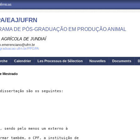
adêmicas
A/EAJ/UFRN
AMA DE PÓS-GRADUAÇÃO EM PRODUÇÃO ANIMAL
 AGRÍCOLA DE JUNDIAÍ
o.emerenciano@ufrn.br
sgraduacao.ufrn.br/PPGPA
erche
Calendrier
Les Processus de Sélection
Nouvelles
Documents
D
de Mestrado
dissertação são os seguintes:

, sendo pelo menos um externo à

rmar também, o CPF, a instituição de
