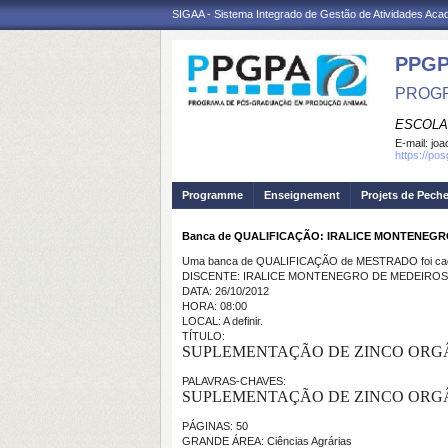
SIGAA - Sistema Integrado de Gestão de Atividades Ac
PPGP
PROGR
ESCOLA
E-mail:
joa
https://po
Programme
Enseignement
Projets de Pech
Banca de QUALIFICAÇÃO: IRALICE MONTENEGR
Uma banca de QUALIFICAÇÃO de MESTRADO foi cada
DISCENTE: IRALICE MONTENEGRO DE MEDEIROS
DATA: 26/10/2012
HORA: 08:00
LOCAL: A definir.
TÍTULO:
SUPLEMENTAÇÃO DE ZINCO ORGÂ
PALAVRAS-CHAVES:
SUPLEMENTAÇÃO DE ZINCO ORGÂ
PÁGINAS: 50
GRANDE ÁREA: Ciências Agrárias