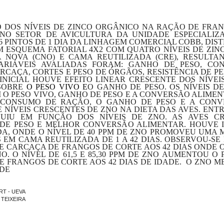
O DOS NÍVEIS DE ZINCO ORGÂNICO NA RAÇÃO DE FRANG
NO SETOR DE AVICULTURA DA UNIDADE ESPECIALIZ
76 PINTOS DE 1 DIA DA LINHAGEM COMERCIAL COBB, DI
ESQUEMA FATORIAL 4X2 COM QUATRO NÍVEIS DE ZINCO O
A NOVA (CNO) E CAMA REUTILIZADA (CRE), RESULT
 VARIÁVEIS AVALIADAS FORAM: GANHO DE PESO, C
RCAÇA, CORTES E PESO DE ÓRGÃOS, RESISTÊNCIA DE P
É-INICIAL HOUVE EFEITO LINEAR CRESCENTE DOS NÍV
 SOBRE
O PESO VIVO E
O GANHO DE PESO. OS NÍVEIS DE 
O PESO VIVO, GANHO DE PESO E A CONVERSÃO ALIMENT
 O CONSUMO DE RAÇÃO, O GANHO DE PESO E A CON
NÍVEIS CRESCENTES DE ZNO NA DIETA DAS AVES. ENTR
UIU EM FUNÇÃO DOS NÍVEIS DE ZNO. AS AVES CR
E PESO E MELHOR CONVERSÃO ALIMENTAR. HOUVE I
ADA, ONDE O NÍVEL DE 40 PPM DE ZNO PROMOVEU UM
EM CAMA REUTILIZADA DE 1 A 42 DIAS. OBSERVOU-SE
E CARCAÇA DE FRANGOS DE CORTE AOS 42 DIAS ONDE 
NO. O NÍVEL DE 61,5 E 85,30 PPM DE ZNO AUMENTOU O
DE FRANGOS DE CORTE AOS 42 DIAS DE IDADE.
O ZNO M
ADE
ART - UEVA
S TEIXEIRA