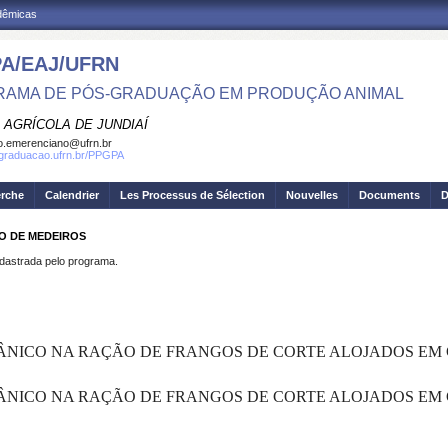
adêmicas
A/EAJ/UFRN
AMA DE PÓS-GRADUAÇÃO EM PRODUÇÃO ANIMAL
 AGRÍCOLA DE JUNDIAÍ
o.emerenciano@ufrn.br
sgraduacao.ufrn.br/PPGPA
erche
Calendrier
Les Processus de Sélection
Nouvelles
Documents
D
O DE MEDEIROS
strada pelo programa.
NICO NA RAÇÃO DE FRANGOS DE CORTE ALOJADOS EM 
NICO NA RAÇÃO DE FRANGOS DE CORTE ALOJADOS EM 