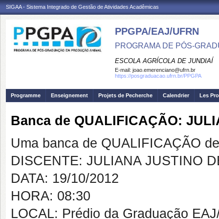
SIGAA - Sistema Integrado de Gestão de Atividades Acadêmicas
PPGPA/EAJ/UFRN
PROGRAMA DE PÓS-GRAD
ESCOLA AGRÍCOLA DE JUNDIAÍ
E-mail:
joao.emerenciano@ufrn.br
https://posgraduacao.ufrn.br/PPGPA
Programme
Enseignement
Projets de Pecherche
Calendrier
Les Pro
Banca de QUALIFICAÇÃO: JUL
Uma banca de QUALIFICAÇÃO de 
DISCENTE: JULIANA JUSTINO 
DATA: 19/10/2012
HORA: 08:30
LOCAL: Prédio da Graduação EA