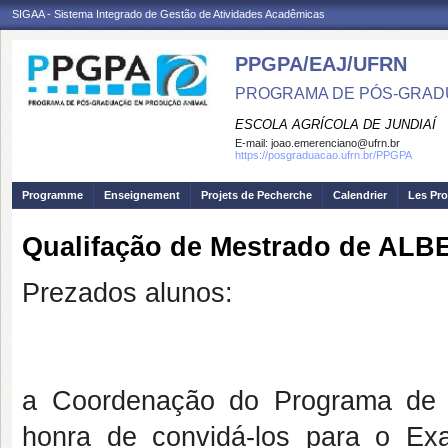
SIGAA - Sistema Integrado de Gestão de Atividades Acadêmicas
PPGPA/EAJ/UFRN
PROGRAMA DE PÓS-GRAD
ESCOLA AGRÍCOLA DE JUNDIAÍ
E-mail:
joao.emerenciano@ufrn.br
https://posgraduacao.ufrn.br/PPGPA
Programme
Enseignement
Projets de Pecherche
Calendrier
Les Pro
Qualifação de Mestrado de A
Prezados alunos:
a Coordenação do Programa de 
honra de convidá-los para o Ex