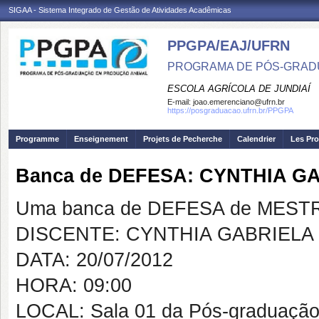
SIGAA - Sistema Integrado de Gestão de Atividades Acadêmicas
PPGPA/EAJ/UFRN
PROGRAMA DE PÓS-GRAD
ESCOLA AGRÍCOLA DE JUNDIAÍ
E-mail:
joao.emerenciano@ufrn.br
https://posgraduacao.ufrn.br/PPGPA
Programme
Enseignement
Projets de Pecherche
Calendrier
Les Pro
Banca de DEFESA: CYNTHIA 
Uma banca de DEFESA de MESTRAD
DISCENTE: CYNTHIA GABRIEL
DATA: 20/07/2012
HORA: 09:00
LOCAL: Sala 01 da Pós-graduação