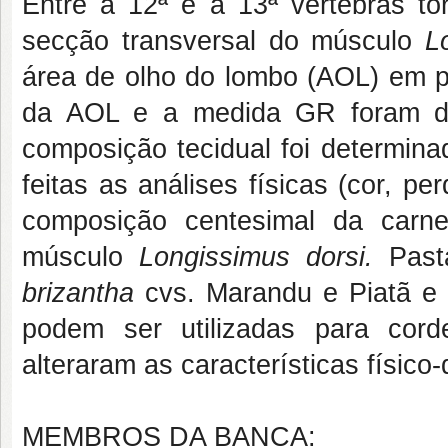
Entre a 12ª e a 13ª vértebras tor
secção transversal do músculo
L
área de olho do lombo (AOL) em pe
da AOL e a medida GR foram det
composição tecidual foi determin
feitas as análises físicas (cor, p
composição centesimal da carne 
músculo
Longissimus dorsi.
Past
brizantha
cvs. Marandu e Piatã e
podem ser utilizadas para cor
alteraram as características físic
MEMBROS DA BANCA: