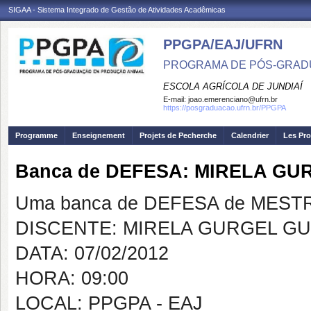
SIGAA - Sistema Integrado de Gestão de Atividades Acadêmicas
PPGPA/EAJ/UFRN
PROGRAMA DE PÓS-GRAD
ESCOLA AGRÍCOLA DE JUNDIAÍ
E-mail:
joao.emerenciano@ufrn.br
https://posgraduacao.ufrn.br/PPGPA
Programme
Enseignement
Projets de Pecherche
Calendrier
Les Pro
Banca de DEFESA: MIRELA G
Uma banca de DEFESA de MESTRAD
DISCENTE: MIRELA GURGEL G
DATA: 07/02/2012
HORA: 09:00
LOCAL: PPGPA - EAJ