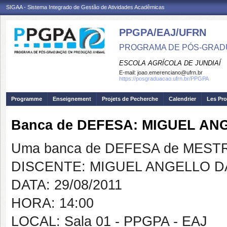
SIGAA - Sistema Integrado de Gestão de Atividades Acadêmicas
PPGPA/EAJ/UFRN
PROGRAMA DE PÓS-GRAD
ESCOLA AGRÍCOLA DE JUNDIAÍ
E-mail:
joao.emerenciano@ufrn.br
https://posgraduacao.ufrn.br/PPGPA
Programme
Enseignement
Projets de Pecherche
Calendrier
Les Pro
Banca de DEFESA: MIGUEL A
Uma banca de DEFESA de MESTRAD
DISCENTE: MIGUEL ANGELLO 
DATA: 29/08/2011
HORA: 14:00
LOCAL: Sala 01 - PPGPA - EAJ