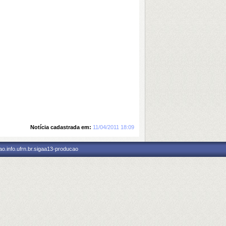
Notícia cadastrada em:
11/04/2011 18:09
o.info.ufrn.br.sigaa13-producao