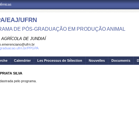
adêmicas
A/EAJ/UFRN
AMA DE PÓS-GRADUAÇÃO EM PRODUÇÃO ANIMAL
 AGRÍCOLA DE JUNDIAÍ
o.emerenciano@ufrn.br
sgraduacao.ufrn.br/PPGPA
erche
Calendrier
Les Processus de Sélection
Nouvelles
Documents
D
PRIATA SILVA
strada pelo programa.