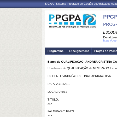
SIGAA - Sistema Integrado de Gestão de Atividades Ac
PPGP
PROGR
ESCOLA
E-mail:
joa
https://po
Programme
Enseignement
Projets de Pech
Banca de QUALIFICAÇÃO: ANDRÉA CRISTINA CA
Uma banca de QUALIFICAÇÃO de MESTRADO foi cada
DISCENTE: ANDRÉA CRISTINA CAPRIATA SILVA
DATA: 20/12/2010
LOCAL: Ufersa
TÍTULO:
xxx
PALAVRAS-CHAVES:
xxx