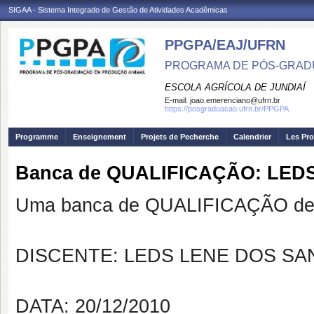
SIGAA - Sistema Integrado de Gestão de Atividades Acadêmicas
PPGPA/EAJ/UFRN
PROGRAMA DE PÓS-GRAD
ESCOLA AGRÍCOLA DE JUNDIAÍ
E-mail:
joao.emerenciano@ufrn.br
https://posgraduacao.ufrn.br/PPGPA
Programme
Enseignement
Projets de Pecherche
Calendrier
Les Pro
Banca de QUALIFICAÇÃO: LE
Uma banca de QUALIFICAÇÃO de 
DISCENTE: LEDS LENE DOS S
DATA: 20/12/2010