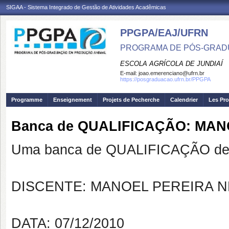
SIGAA - Sistema Integrado de Gestão de Atividades Acadêmicas
PPGPA/EAJ/UFRN
PROGRAMA DE PÓS-GRAD
ESCOLA AGRÍCOLA DE JUNDIAÍ
E-mail:
joao.emerenciano@ufrn.br
https://posgraduacao.ufrn.br/PPGPA
Programme
Enseignement
Projets de Pecherche
Calendrier
Les Pro
Banca de QUALIFICAÇÃO: MA
Uma banca de QUALIFICAÇÃO de 
DISCENTE: MANOEL PEREIRA 
DATA: 07/12/2010