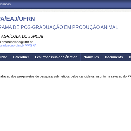
adêmicas
A/EAJ/UFRN
AMA DE PÓS-GRADUAÇÃO EM PRODUÇÃO ANIMAL
 AGRÍCOLA DE JUNDIAÍ
o.emerenciano@ufrn.br
sgraduacao.ufrn.br/PPGPA
erche
Calendrier
Les Processus de Sélection
Nouvelles
Documents
D
avaliação dos pré-projetos de pesquisa submetidos pelos candidatos inscrito na seleção d