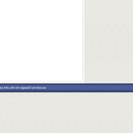
o.info.ufrn.br.sigaa03-producao