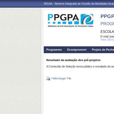
SIGAA - Sistema Integrado de Gestão de Atividades Ac
PPGP
PROGR
ESCOLA
E-mail:
joa
https://po
Programme
Enseignement
Projets de Pech
Resultado da avaliação dos pré-projetos
A Comissão de Seleção torna público o resultado da 
Télécharger File