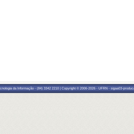
cnologia da Informação - (84) 3342 2210 | Copyright © 2006-2026 - UFRN - sigaa03-produca