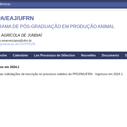
adêmicas
A/EAJ/UFRN
AMA DE PÓS-GRADUAÇÃO EM PRODUÇÃO ANIMAL
 AGRÍCOLA DE JUNDIAÍ
o.emerenciano@ufrn.br
sgraduacao.ufrn.br/PPGPA
erche
Calendrier
Les Processus de Sélection
Nouvelles
Documents
D
sso em 2024.1
as solicitações de inscrição no processo seletivo do PPGPA/UFRN - Ingresso em 2024.1.