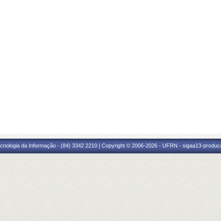
cnologia da Informação - (84) 3342 2210 | Copyright © 2006-2026 - UFRN - sigaa13-produca