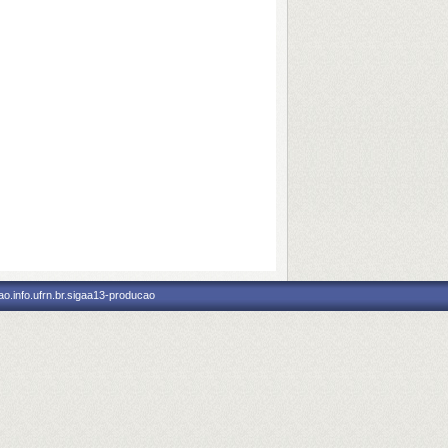
o.info.ufrn.br.sigaa13-producao