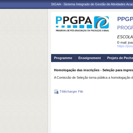
SIGAA - Sistema Integrado de Gestão de Atividades Ac
PPGP
PROGR
ESCOLA
E-mail:
joa
https://po
Programme
Enseignement
Projets de Pech
Homologação das inscrições - Seleção para ingre
A Comissão de Seleção torna pública a homologação d
Télécharger File