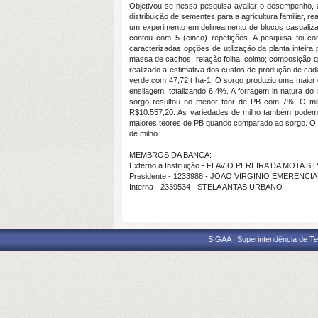
Objetivou-se nessa pesquisa avaliar o desempenho, a
distribuição de sementes para a agricultura familiar, r
um experimento em delineamento de blocos casualiza
contou com 5 (cinco) repetições. A pesquisa foi c
caracterizadas opções de utilização da planta intei
massa de cachos, relação folha: colmo; composição quí
realizado a estimativa dos custos de produção de cad
verde com 47,72 t ha-1. O sorgo produziu uma maior q
ensilagem, totalizando 6,4%. A forragem in natura d
sorgo resultou no menor teor de PB com 7%. O milh
R$10.557,20. As variedades de milho também podem s
maiores teores de PB quando comparado ao sorgo. O m
de milho.
MEMBROS DA BANCA:
Externo à Instituição - FLAVIO PEREIRA DA MOTA SI
Presidente - 1233988 - JOAO VIRGINIO EMERENC
Interna - 2339534 - STELA ANTAS URBANO
SIGAA | Superintendência de Te