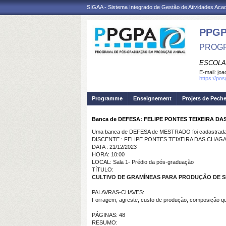
SIGAA - Sistema Integrado de Gestão de Atividades Ac
PPGP
PROGR
ESCOLA
E-mail:
joa
https://po
Programme
Enseignement
Projets de Pech
Banca de DEFESA: FELIPE PONTES TEIXEIRA D
Uma banca de DEFESA de MESTRADO foi cadastrada 
DISCENTE : FELIPE PONTES TEIXEIRA DAS CHAG
DATA : 21/12/2023
HORA: 10:00
LOCAL: Sala 1- Prédio da pós-graduação
TÍTULO:
CULTIVO DE GRAMÍNEAS PARA PRODUÇÃO DE S
PALAVRAS-CHAVES:
Forragem, agreste, custo de produção, composição q
PÁGINAS: 48
RESUMO: