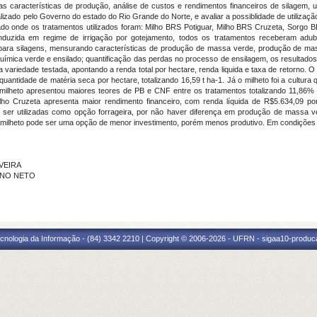
s características de produção, análise de custos e rendimentos financeiros de silagem, u
ealizado pelo Governo do estado do Rio Grande do Norte, e avaliar a possiblidade de utilização 
do onde os tratamentos utilizados foram: Milho BRS Potiguar, Milho BRS Cruzeta, Sorgo 
onduzida em regime de irrigação por gotejamento, todos os tratamentos receberam ad
ra para silagens, mensurando características de produção de massa verde, produção de 
mica verde e ensilado; quantificação das perdas no processo de ensilagem, os resultados f
a variedade testada, apontando a renda total por hectare, renda liquida e taxa de retorno.
uantidade de matéria seca por hectare, totalizando 16,59 t ha-1. Já o milheto foi a cultur
o milheto apresentou maiores teores de PB e CNF entre os tratamentos totalizando 11,86%
o Cruzeta apresenta maior rendimento financeiro, com renda líquida de R$5.634,09 por 
er utilizadas como opção forrageira, por não haver diferença em produção de massa ve
ilheto pode ser uma opção de menor investimento, porém menos produtivo. Em condições i
LVEIRA
IANO NETO
cnologia da Informação - (84) 3342 2210 | Copyright © 2006-2026 - UFRN - sigaa10-produca