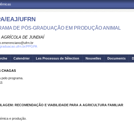
adêmicas
A/EAJ/UFRN
AMA DE PÓS-GRADUAÇÃO EM PRODUÇÃO ANIMAL
 AGRÍCOLA DE JUNDIAÍ
o.emerenciano@ufrn.br
sgraduacao.ufrn.br/PPGPA
erche
Calendrier
Les Processus de Sélection
Nouvelles
Documents
D
AS CHAGAS
pelo programa.
AS
ILAGEM: RECOMENDAÇÃO E VIABILIDADE PARA A AGRICULTURA FAMILIAR
uímica e produção.