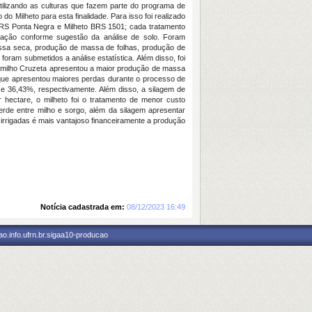
tilizando as culturas que fazem parte do programa de
do Milheto para esta finalidade. Para isso foi realizado
BRS Ponta Negra e Milheto BRS 1501; cada tratamento
ubação conforme sugestão da análise de solo. Foram
massa seca, produção de massa de folhas, produção de
oram submetidos a análise estatística. Além disso, foi
 O milho Cruzeta apresentou a maior produção de massa
a que apresentou maiores perdas durante o processo de
 e 36,43%, respectivamente. Além disso, a silagem de
hectare, o milheto foi o tratamento de menor custo
rde entre milho e sorgo, além da silagem apresentar
rrigadas é mais vantajoso financeiramente a produção
Notícia cadastrada em:
08/12/2023 16:49
o.info.ufrn.br.sigaa10-producao