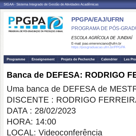
SIGAA - Sistema Integrado de Gestão de Atividades Acadêmicas
PPGPA/EAJ/UFRN
PROGRAMA DE PÓS-GRAD
ESCOLA AGRÍCOLA DE JUNDIAÍ
E-mail:
joao.emerenciano@ufrn.br
https://posgraduacao.ufrn.br/PPGPA
Programme
Enseignement
Projets de Pecherche
Calendrier
Les Pro
Banca de DEFESA: RODRIGO F
Uma banca de DEFESA de MESTRAD
DISCENTE : RODRIGO FERREIRA
DATA : 28/02/2023
HORA: 14:00
LOCAL: Videoconferência