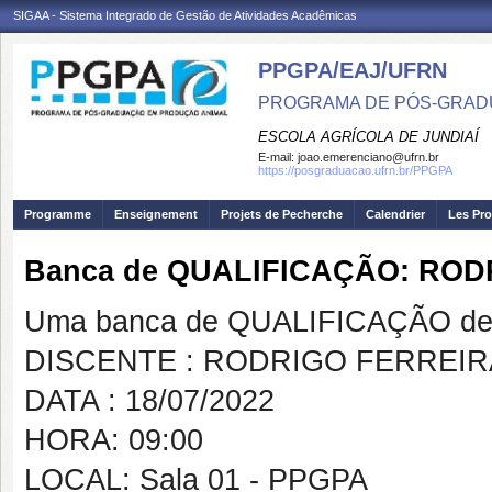
SIGAA - Sistema Integrado de Gestão de Atividades Acadêmicas
PPGPA/EAJ/UFRN
PROGRAMA DE PÓS-GRAD
ESCOLA AGRÍCOLA DE JUNDIAÍ
E-mail:
joao.emerenciano@ufrn.br
https://posgraduacao.ufrn.br/PPGPA
Programme
Enseignement
Projets de Pecherche
Calendrier
Les Pro
Banca de QUALIFICAÇÃO: ROD
Uma banca de QUALIFICAÇÃO de 
DISCENTE : RODRIGO FERREIRA
DATA : 18/07/2022
HORA: 09:00
LOCAL: Sala 01 - PPGPA