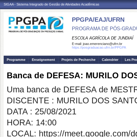
SIGAA - Sistema Integrado de Gestão de Atividades Acadêmicas
PPGPA/EAJ/UFRN
PROGRAMA DE PÓS-GRAD
ESCOLA AGRÍCOLA DE JUNDIAÍ
E-mail:
joao.emerenciano@ufrn.br
https://posgraduacao.ufrn.br/PPGPA
Programme
Enseignement
Projets de Pecherche
Calendrier
Les Pro
Banca de DEFESA: MURILO DO
Uma banca de DEFESA de MESTRAD
DISCENTE : MURILO DOS SANT
DATA : 25/08/2021
HORA: 14:00
LOCAL: https://meet.google.com/