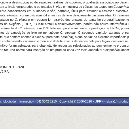
dução e a desintoxicação de espécies reativas de oxigênio, o qual está associado ao dese
gam animais vertebrados e os ensaios
in vitro
em cultura de células, os testes em
Caenorhabd
nte conservadas em humanos e são, portanto, úteis para estudar o estresse oxidativo. No
itis elegans
. Foram utilizadas 04 amostras de leite devidamente pasteurizadas. O tratament
testado no
C. elegans
em estágio L4, através dos ensaios de tamanho corporal, batimentos 
ivas de oxigênio (EROs). O leite afetou o desenvolvimento, porém não houve interferênci
tratamento do
C. elegans
com 20% leite não parece aumentar a produção de EROs, porém 
eitos da exposição ao leite no nematódeo
C. elegans
. O segundo capítulo, abrange o pa
leite que contém apenas o alelo A2 para beta-caseína), o qual se faz de extrema importância p
o conhecimento, consumo e mercado do leite e seus derivados pela população, com ênfase no 
scritivo foram aplicados para obtenção de respostas relacionadas ao conhecimento e consum
-se recurso-chave para inserção de um produto cada vez mais acessível e disponível, cham
NASCIMENTO RANGEL
IVEIRA
cnologia da Informação - (84) 3342 2210 | Copyright © 2006-2026 - UFRN - sigaa14-produca