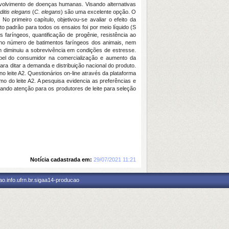
nvolvimento de doenças humanas. Visando alternativas
itis elegans
(
C. elegans
) são uma excelente opção. O
 primeiro capítulo, objetivou-se avaliar o efeito da
o padrão para todos os ensaios foi por meio líquido (S
faríngeos, quantificação de progênie, resistência ao
a no número de batimentos faríngeos dos animais, nem
diminuiu a sobrevivência em condições de estresse.
pel do consumidor na comercialização e aumento da
ara ditar a demanda e distribuição nacional do produto.
leite A2. Questionários on-line através da plataforma
o do leite A2. A pesquisa evidencia as preferências e
ando atenção para os produtores de leite para seleção
Notícia cadastrada em:
29/07/2021 11:21
o.info.ufrn.br.sigaa14-producao