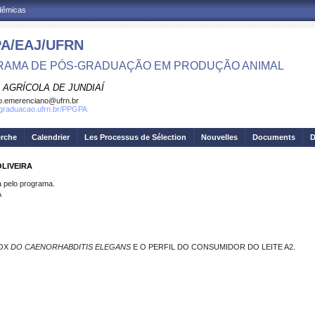
adêmicas
A/EAJ/UFRN
AMA DE PÓS-GRADUAÇÃO EM PRODUÇÃO ANIMAL
 AGRÍCOLA DE JUNDIAÍ
o.emerenciano@ufrn.br
sgraduacao.ufrn.br/PPGPA
erche
Calendrier
Les Processus de Sélection
Nouvelles
Documents
D
OLIVEIRA
pelo programa.
A
DOX
DO CAENORHABDITIS ELEGANS
E O PERFIL DO CONSUMIDOR DO LEITE A2.