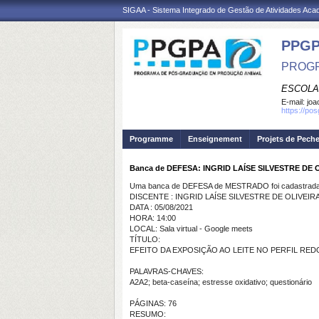
SIGAA - Sistema Integrado de Gestão de Atividades Ac
PPGP
PROGR
ESCOLA
E-mail:
joa
https://po
Programme
Enseignement
Projets de Pech
Banca de DEFESA: INGRID LAÍSE SILVESTRE DE 
Uma banca de DEFESA de MESTRADO foi cadastrada 
DISCENTE : INGRID LAÍSE SILVESTRE DE OLIVEIR
DATA : 05/08/2021
HORA: 14:00
LOCAL: Sala virtual - Google meets
TÍTULO:
EFEITO DA EXPOSIÇÃO AO LEITE NO PERFIL RE
PALAVRAS-CHAVES:
A2A2; beta-caseína; estresse oxidativo; questionário
PÁGINAS: 76
RESUMO: