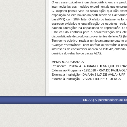
O estresse oxidativo é um desequilíbrio entre a pro
intermediárias aos modelos experimentais que empre
C. elegans
possui vias de sinalização que são altame
exposição ao leite bovino no perfil redox do
Caenorhabd
basal/M9) com 20% leite. O efeito do tratamento foi 
estresse oxidativo e quantificação de espécies reat
causou alterações na capacidade de reprodução. O 
Este estudo contribui para a caracterização dos ef
disponibilidade de produtos provenientes de leite A2 (
Tem como objetivo, realizar um levantamento quanto a
“
Google Formulários
”, com caráter exploratório e de
interesses do consumidor acerca do leite A2, obtendo
genética do rebanho de vacas A2A2.
MEMBROS DA BANCA:
Presidente - 2313454 - ADRIANO HENRIQUE DO 
Externa ao Programa - 1251018 - RIVA DE PAULA OL
Externa à Instituição - DAIANA SILVA DE ÁVILA - UFP
Externa à Instituição - VIVIAN FISCHER - UFRGS
SIGAA | Superintendência de Te