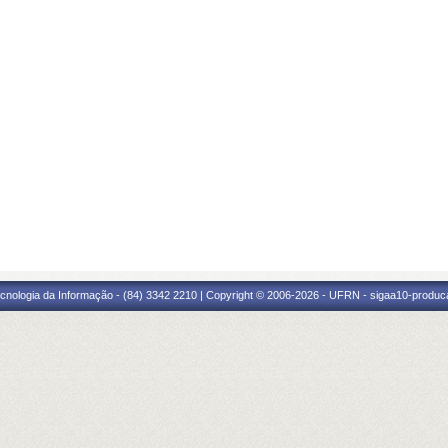
cnologia da Informação - (84) 3342 2210 | Copyright © 2006-2026 - UFRN - sigaa10-produca