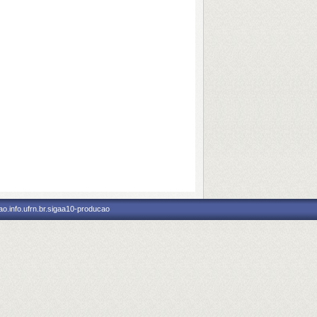
o.info.ufrn.br.sigaa10-producao