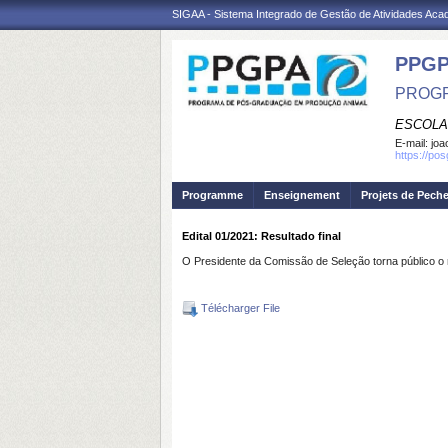
SIGAA - Sistema Integrado de Gestão de Atividades Ac
PPGP
PROGR
ESCOLA
E-mail:
joa
https://po
Programme
Enseignement
Projets de Pech
Edital 01/2021: Resultado final
O Presidente da Comissão de Seleção torna público o re
Télécharger File