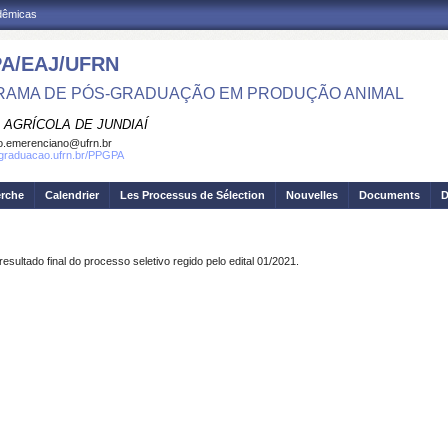
adêmicas
A/EAJ/UFRN
AMA DE PÓS-GRADUAÇÃO EM PRODUÇÃO ANIMAL
 AGRÍCOLA DE JUNDIAÍ
o.emerenciano@ufrn.br
sgraduacao.ufrn.br/PPGPA
erche
Calendrier
Les Processus de Sélection
Nouvelles
Documents
D
sultado final do processo seletivo regido pelo edital 01/2021.