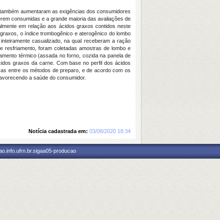
e, também aumentaram as exigências dos consumidores
erem consumidas e a grande maioria das avaliações de
palmente em relação aos ácidos graxos contidos neste
 graxos, o índice trombogênico e aterogênico do lombo
 inteiramente casualizado, na qual receberam a ração
de resfriamento, foram coletadas amostras de lombo e
amento térmico (assada no forno, cozida na panela de
cidos graxos da carne. Com base no perfil dos ácidos
nças entre os métodos de preparo, e de acordo com os
 favorecendo a saúde do consumidor.
Notícia cadastrada em:
03/08/2020 18:34
o.info.ufrn.br.sigaa05-producao