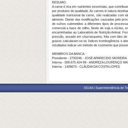
RESUMO:
A carne é rica em nutrientes essenciais, que contr
por produtos de qualidade. As carnes in natura dest
qualidade nutricional da carne, são realizadas com e
alimento. Diante das modificações causadas pelo proc
de suínos submetidos a diferentes tipos de processa
comercial a base de milho, farelo de soja e núcleo,
encaminhadas ao Laboratório de Nutrição Animal. For
pressão, assado em churrasqueira, frita com óleo de
graxos calcularam-se os índices trombogênicos e ate
resultados indicar um método de cozimento que preser
MEMBROS DA BANCA:
Presidente - 2793246 - JOSE APARECIDO MOREIRA
Interna - 009.675.424-99 - ANDREZA LOURENÇO M
Interna - 1408673 - CLÁUDIA DA COSTA LOPES
SIGAA | Superintendência de Te