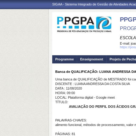
SIGAA - Sistema Integrado de Gestão de Atividades Ac
PPGP
PROGR
ESCOLA
E-mail:
joa
https://po
Programme
Enseignement
Projets de Pech
Banca de QUALIFICAÇÃO: LUANA ANDRESSA DA
Uma banca de QUALIFICAÇÃO de MESTRADO foi cada
DISCENTE : LUANA ANDRESSA DA COSTA SILVA
DATA : 11/08/2020
HORA: 09:00
LOCAL: Plataforma digital - Google meet
TÍTULO:
AVALIAÇÃO DO PERFIL DOS ÁCIDOS G
PALAVRAS-CHAVES:
alimento funcional, métodos de processamento, valor n
PÁGINAS: 81