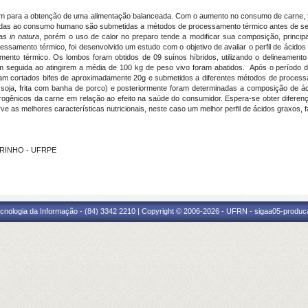
ibuem para a obtenção de uma alimentação balanceada. Com o aumento no consumo de carn
inadas ao consumo humano são submetidas a métodos de processamento térmico antes de s
las
in natura
, porém o uso de calor no preparo tende a modificar sua composição, princi
essamento térmico, foi desenvolvido um estudo com o objetivo de avaliar o perfil de ácidos
mento térmico. Os lombos foram obtidos de 09 suínos híbridos, utilizando o delineamento
 em seguida ao atingirem a média de 100 kg de peso vivo foram abatidos. Após o período 
am cortados bifes de aproximadamente 20g e submetidos a diferentes métodos de process
 soja, frita com banha de porco) e posteriormente foram determinadas a composição de á
rogênicos da carne em relação ao efeito na saúde do consumidor. Espera-se obter difere
ve as melhores características nutricionais, neste caso um melhor perfil de ácidos graxos,
ARINHO - UFRPE
cnologia da Informação - (84) 3342 2210 | Copyright © 2006-2026 - UFRN - sigaa05-produca