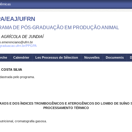
adêmicas
A/EAJ/UFRN
AMA DE PÓS-GRADUAÇÃO EM PRODUÇÃO ANIMAL
 AGRÍCOLA DE JUNDIAÍ
o.emerenciano@ufrn.br
sgraduacao.ufrn.br/PPGPA
erche
Calendrier
Les Processus de Sélection
Nouvelles
Documents
D
 COSTA SILVA
strada pelo programa.
RAXOS E DOS ÍNDICES TROMBOGÊNICOS E ATEROGÊNICOS DO LOMBO DE SUÍNO 
PROCESSAMENTO TÉRMICO
utricional, cromatografia gasosa.