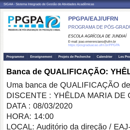
SIGAA - Sistema Integrado de Gestão de Atividades Acadêmicas
PPGPA/EAJ/UFRN
PROGRAMA DE PÓS-GRAD
ESCOLA AGRÍCOLA DE JUNDIAÍ
E-mail:
joao.emerenciano@ufrn.br
https://posgraduacao.ufrn.br/PPGPA
Programme
Enseignement
Projets de Pecherche
Calendrier
Les Pro
Banca de QUALIFICAÇÃO: YHÊL
Uma banca de QUALIFICAÇÃO de 
DISCENTE : YHÊLDA MARIA DE 
DATA : 08/03/2020
HORA: 14:00
LOCAL: Auditório da direção / EA