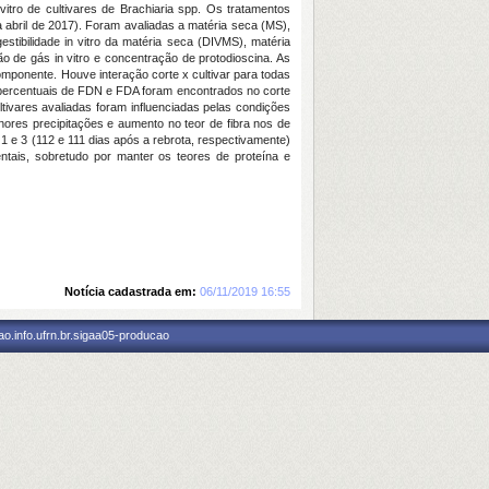
 vitro de cultivares de Brachiaria spp. Os tratamentos
a abril de 2017). Foram avaliadas a matéria seca (MS),
estibilidade in vitro da matéria seca (DIVMS), matéria
o de gás in vitro e concentração de protodioscina. As
ponente. Houve interação corte x cultivar para todas
es percentuais de FDN e FDA foram encontrados no corte
ultivares avaliadas foram influenciadas pelas condições
ores precipitações e aumento no teor de fibra nos de
 1 e 3 (112 e 111 dias após a rebrota, respectivamente)
tais, sobretudo por manter os teores de proteína e
Notícia cadastrada em:
06/11/2019 16:55
o.info.ufrn.br.sigaa05-producao