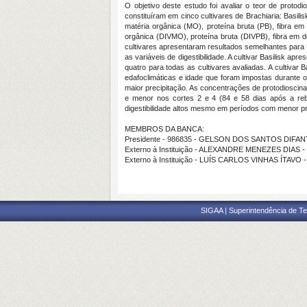
O objetivo deste estudo foi avaliar o teor de protodi
constituíram em cinco cultivares de Brachiaria: Basil
matéria orgânica (MO), proteína bruta (PB), fibra em 
orgânica (DIVMO), proteína bruta (DIVPB), fibra em d
cultivares apresentaram resultados semelhantes para
as variáveis de digestibilidade. A cultivar Basilisk 
quatro para todas as cultivares avaliadas. A cultivar 
edafoclimáticas e idade que foram impostas durante 
maior precipitação. As concentrações de protodioscina 
e menor nos cortes 2 e 4 (84 e 58 dias após a reb
digestibilidade altos mesmo em períodos com menor pr
MEMBROS DA BANCA:
Presidente - 986835 - GELSON DOS SANTOS DIFA
Externo à Instituição - ALEXANDRE MENEZES DIAS 
Externo à Instituição - LUÍS CARLOS VINHAS ÍTAVO
SIGAA | Superintendência de Te