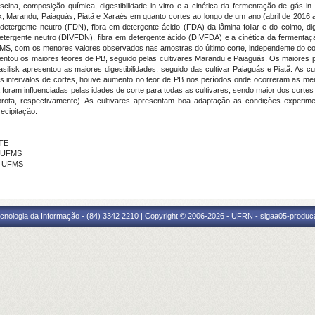
oscina, composição química, digestibilidade in vitro e a cinética da fermentação de gás in
isk, Marandu, Paiaguás, Piatã e Xaraés em quanto cortes ao longo de um ano (abril de 2016 
detergente neutro (FDN), fibra em detergente ácido (FDA) da lâmina foliar e do colmo, dig
etergente neutro (DIVFDN), fibra em detergente ácido (DIVFDA) e a cinética da fermentaçã
 MS, com os menores valores observados nas amostras do último corte, independente do com
apresentou os maiores teores de PB, seguido pelas cultivares Marandu e Paiaguás. Os maior
Basilisk apresentou as maiores digestibilidades, seguido das cultivar Paiaguás e Piatã. As c
os intervalos de cortes, houve aumento no teor de PB nos períodos onde ocorreram as men
foram influenciadas pelas idades de corte para todas as cultivares, sendo maior dos cortes
rota, respectivamente). As cultivares apresentam boa adaptação as condições experimen
ecipitação.
NTE
- UFMS
 - UFMS
cnologia da Informação - (84) 3342 2210 | Copyright © 2006-2026 - UFRN - sigaa05-produca