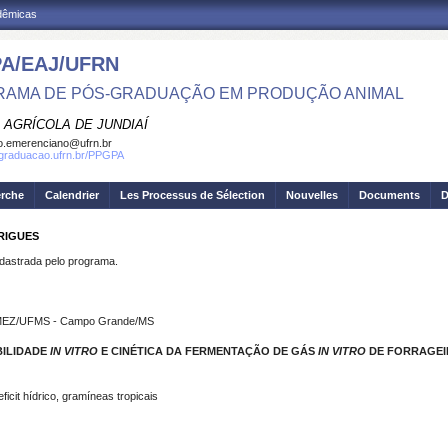
adêmicas
A/EAJ/UFRN
AMA DE PÓS-GRADUAÇÃO EM PRODUÇÃO ANIMAL
 AGRÍCOLA DE JUNDIAÍ
o.emerenciano@ufrn.br
sgraduacao.ufrn.br/PPGPA
erche
Calendrier
Les Processus de Sélection
Nouvelles
Documents
D
RIGUES
strada pelo programa.
FAMEZ/UFMS - Campo Grande/MS
BILIDADE
IN VITRO
E CINÉTICA DA FERMENTAÇÃO DE GÁS
IN VITRO
DE FORRAGEI
ficit hídrico, gramíneas tropicais