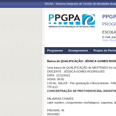
SIGAA - Sistema Integrado de Gestão de Atividades Ac
PPGP
PROGR
ESCOLA
E-mail:
joa
https://po
Programme
Enseignement
Projets de Pech
Banca de QUALIFICAÇÃO: JÉSSICA GOMES ROD
Uma banca de QUALIFICAÇÃO de MESTRADO foi cada
DISCENTE : JÉSSICA GOMES RODRIGUES
DATA : 21/11/2019
HORA: 08:00
LOCAL: SALA B - Pós-graduação Ciência Animal - 
TÍTULO:
CONCENTRAÇÃO DE PROTODIOSCINA, DIGESTI
PALAVRAS-CHAVES:
valor nutritivo, componentes morfológicos, saponina, de
PÁGINAS: 45
RESUMO: