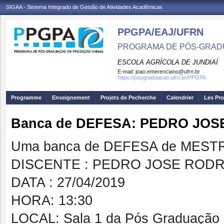
SIGAA - Sistema Integrado de Gestão de Atividades Acadêmicas
PPGPA/EAJ/UFRN
PROGRAMA DE PÓS-GRAD
ESCOLA AGRÍCOLA DE JUNDIAÍ
E-mail:
joao.emerenciano@ufrn.br
https://posgraduacao.ufrn.br/PPGPA
Programme
Enseignement
Projets de Pecherche
Calendrier
Les Pro
Banca de DEFESA: PEDRO JO
Uma banca de DEFESA de MESTRAD
DISCENTE : PEDRO JOSE ROD
DATA : 27/04/2019
HORA: 13:30
LOCAL: Sala 1 da Pós Graduação 