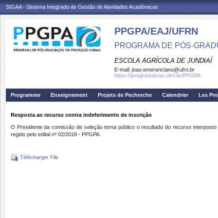
SIGAA - Sistema Integrado de Gestão de Atividades Acadêmicas
PPGPA/EAJ/UFRN
PROGRAMA DE PÓS-GRAD
ESCOLA AGRÍCOLA DE JUNDIAÍ
E-mail:
joao.emerenciano@ufrn.br
https://posgraduacao.ufrn.br/PPGPA
Programme
Enseignement
Projets de Pecherche
Calendrier
Les Pro
Resposta ao recurso contra indeferimento de inscrição
O Presidente da comissão de seleção torna público o resultado do recurso interposto 
regido pelo edital nº 02/2018 - PPGPA.
Télécharger File