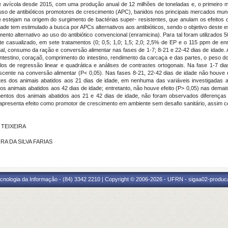
e avícola desde 2015, com uma produção anual de 12 milhões de toneladas e, o primeiro m
 uso de antibióticos promotores de crescimento (APC), banidos nos principais mercados mund
 estejam na origem do surgimento de bactérias super- resistentes, que anulam os efeitos
e tem estimulado a busca por APCs alternativos aos antibióticos, sendo o objetivo deste estu
nto alternativo ao uso do antibiótico convencional (enramicina). Para tal foram utilizados
te casualizado, em sete tratamentos (0; 0,5; 1,0; 1,5; 2,0; 2,5% de EP e o 115 ppm de en
nal, consumo da ração e conversão alimentar nas fases de 1-7; 8-21 e 22-42 dias de idade. 
ntestino, coraçaõ, comprimento do intestino, rendimento da carcaça e das partes, o peso do
s de regressão linear e quadrática e análises de contrastes ortogonais. Na fase 1-7 di
escente na conversão alimentar (P< 0,05). Nas fases 8-21, 22-42 dias de idade não houve e
es dos animais abatidos aos 21 dias de idade, em nenhuma das variáveis investigadas a
dos animais abatidos aos 42 dias de idade; entretanto, não houve efeito (P> 0,05) nas demai
mentos dos animais abatidos aos 21 e 42 dias de idade, não foram observados diferenças 
apresenta efeito como promotor de crescimento em ambiente sem desafio sanitário, assim co
S TEIXEIRA
RRA DA SILVA FARIAS
cnologia da Informação - (84) 3342 2210 | Copyright © 2006-2026 - UFRN - sigaa02-produca