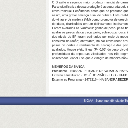
O Brasil é o segundo maior produtor mundial de carn
Parte significativa dessa produção é assegurada pelo
efeito residual. Fenômenos estes que se presume que
assim, uma grave ameaça à saúde pública. Esta realidad
do vinagre de madeira (VM) como promotor de crescime
de idade, distribuídos em um delineamento inteiramen
Foram avaliadas as variáveis: ganho de peso, peso fi
avaliar os pesos da carcaça, peito, sobrecoxa, coxa, i
dos níveis do EP foram estimados por meio de modelo
consumo da ração; entretanto, houve efeito linear cr
pesos de cortes e rendimento da carcaça e das part
avaliados. Houve efeito linear (P< 0,05) do peso vivo 
profundidade da cripta das vilosidades nos três seg
observados, conclui-se que o vinagre de madeira não 
MEMBROS DA BANCA:
Presidente - 1605626 - ELISANIE NEIVA MAGALHAE
Externo à Instituição - JOSÉ JORDÃO FILHO - UFPB
Externo ao Programa - 2477216 - NAISANDRA BEZE
SIGAA | Superintendência de Te