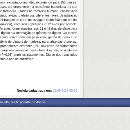
aior exportador mundial, exportando para 155 países.
iais, por promoverem a resistência bacteriana e o seu
 de fármacos usados na medicina humana, constituindo
do avaliar o efeito dos diferentes níveis de utilização
 504 frangos de corte de linhagem Cobb 500 com um dia
ramicina), com seis repetições e 12 aves por parcela.
As aves foram abatidas aos 21 e 42 dias de idade para
 fígado e a deposição de lipídeos no fígado. Os efeitos
as não houve efeito no peso vivo, ganho de peso e no
feito do vinagre de madeira; na análise das vísceras,
presentaram diferença (P>0,05) entre os tratamentos
s variáveis avaliadas nessa fase. Em relação a altura e
(P>0,05) entre os tratamentos. Diante dos resultados
mo o uso de antibiótico.
Notícia cadastrada em:
19/09/2018 08:26
o.info.ufrn.br.sigaa02-producao