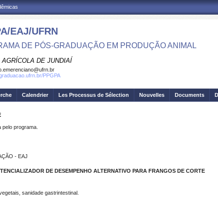
adêmicas
A/EAJ/UFRN
AMA DE PÓS-GRADUAÇÃO EM PRODUÇÃO ANIMAL
 AGRÍCOLA DE JUNDIAÍ
o.emerenciano@ufrn.br
sgraduacao.ufrn.br/PPGPA
erche
Calendrier
Les Processus de Sélection
Nouvelles
Documents
D
E
pelo programa.
ÇÃO - EAJ
OTENCIALIZADOR DE DESEMPENHO ALTERNATIVO PARA FRANGOS DE CORTE
egetais, sanidade gastrintestinal.