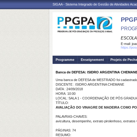
SIGAA - Sistema Integrado de Gestão de Atividades Ac
PPGP
PROGR
ESCOLA
E-mail:
joa
https://po
Programme
Enseignement
Projets de Pech
Banca de DEFESA: ISIDRO ARGENTINA CHEMAN
Uma banca de DEFESA de MESTRADO foi cadastrada 
DISCENTE : ISIDRO ARGENTINA CHEMANE
DATA : 24/09/2018
HORA: 10:00
LOCAL: SALA 1 - COORDENAÇÃO DE PÓS GRADUA
TÍTULO:
AVALIAÇÃO DO VINAGRE DE MADEIRA COMO P
PALAVRAS-CHAVES:
avicultura, desempenho, extrato pirolenhoso, extratos v
PÁGINAS: 74
RESUMO: