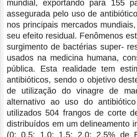
mundial, exportando para 155 pa
assegurada pelo uso de antibiótic
nos principais mercados mundiais,
seu efeito residual. Fenômenos es
surgimento de bactérias super- re
usados na medicina humana, con
pública. Esta realidade tem est
antibióticos, sendo o objetivo dest
de utilização do vinagre de m
alternativo ao uso do antibiótic
utilizados 504 frangos de corte
distribuídos em um delineamento i
(0; 0,5; 1,0; 1,5; 2,0; 2,5% d