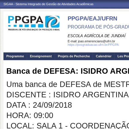
SIGAA - Sistema Integrado de Gestão de Atividades Acadêmicas
PPGPA/EAJ/UFRN
PROGRAMA DE PÓS-GRAD
ESCOLA AGRÍCOLA DE JUNDIAÍ
E-mail:
joao.emerenciano@ufrn.br
https://posgraduacao.ufrn.br/PPGPA
Programme
Enseignement
Projets de Pecherche
Calendrier
Les Pro
Banca de DEFESA: ISIDRO AR
Uma banca de DEFESA de MESTRAD
DISCENTE : ISIDRO ARGENTIN
DATA : 24/09/2018
HORA: 09:00
LOCAL: SALA 1 - COORDENAÇÃ