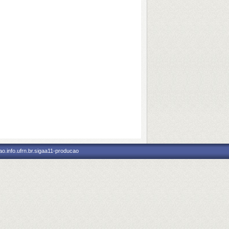
o.info.ufrn.br.sigaa11-producao