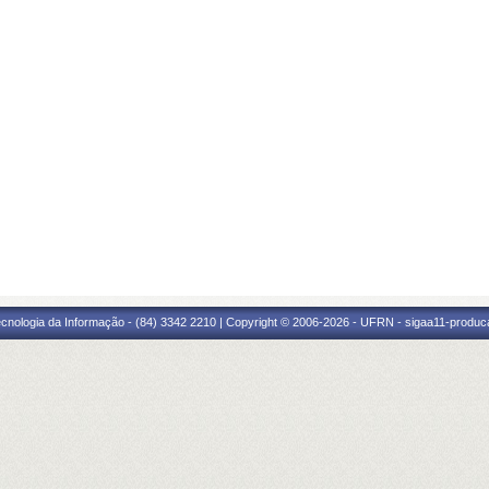
cnologia da Informação - (84) 3342 2210 | Copyright © 2006-2026 - UFRN - sigaa11-produca