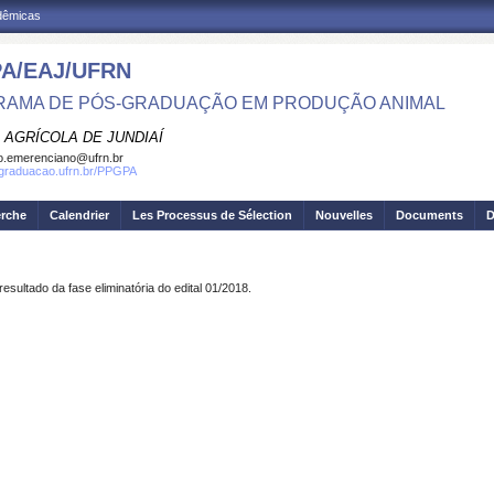
adêmicas
A/EAJ/UFRN
AMA DE PÓS-GRADUAÇÃO EM PRODUÇÃO ANIMAL
 AGRÍCOLA DE JUNDIAÍ
o.emerenciano@ufrn.br
sgraduacao.ufrn.br/PPGPA
erche
Calendrier
Les Processus de Sélection
Nouvelles
Documents
D
sultado da fase eliminatória do edital 01/2018.