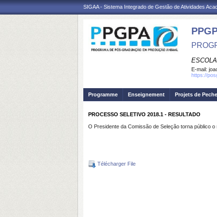
SIGAA - Sistema Integrado de Gestão de Atividades Ac
PPGP
PROGR
ESCOLA
E-mail:
joa
https://po
Programme
Enseignement
Projets de Pech
PROCESSO SELETIVO 2018.1 - RESULTADO
O Presidente da Comissão de Seleção torna público o re
Télécharger File