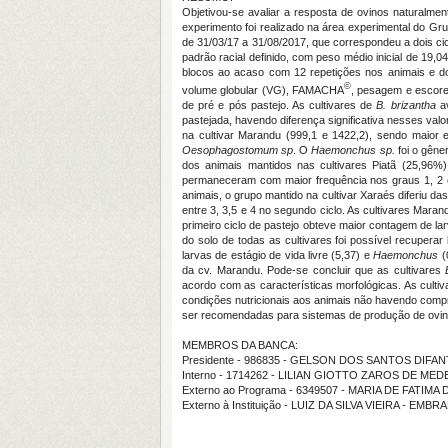
Objetivou-se avaliar a resposta de ovinos naturalmen
experimento foi realizado na área experimental do Gr
de 31/03/17 a 31/08/2017, que correspondeu a dois ci
padrão racial definido, com peso médio inicial de 19,0
blocos ao acaso com 12 repetições nos animais e do
©
volume globular (VG), FAMACHA
, pesagem e escore
de pré e pós pastejo. As cultivares de
B. brizantha
a
pastejada, havendo diferença significativa nesses val
na cultivar Marandu (999,1 e 1422,2), sendo maior
Oesophagostomum sp
. O
Haemonchus sp.
foi o gêne
dos animais mantidos nas cultivares Piatã (25,96
permaneceram com maior frequência nos graus 1, 2 e
animais, o grupo mantido na cultivar Xaraés diferiu d
entre 3, 3,5 e 4 no segundo ciclo. As cultivares Mara
primeiro ciclo de pastejo obteve maior contagem de lar
do solo de todas as cultivares foi possível recuperar
larvas de estágio de vida livre (5,37) e
Haemonchus
(
da cv. Marandu. Pode-se concluir que as cultivares
acordo com as características morfológicas. As cult
condições nutricionais aos animais não havendo compro
ser recomendadas para sistemas de produção de ovin
MEMBROS DA BANCA:
Presidente - 986835 - GELSON DOS SANTOS DIFA
Interno - 1714262 - LILIAN GIOTTO ZAROS DE ME
Externo ao Programa - 6349507 - MARIA DE FATIMA
Externo à Instituição - LUIZ DA SILVA VIEIRA - EMBR