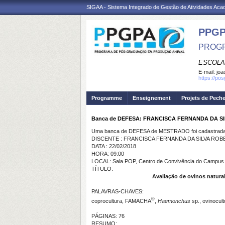
SIGAA - Sistema Integrado de Gestão de Atividades Ac
PPGP
PROGR
ESCOLA
E-mail:
joa
https://po
Programme
Enseignement
Projets de Pech
Banca de DEFESA: FRANCISCA FERNANDA DA S
Uma banca de DEFESA de MESTRADO foi cadastrada 
DISCENTE : FRANCISCA FERNANDA DA SILVA RO
DATA : 22/02/2018
HORA: 09:00
LOCAL: Sala POP, Centro de Convivência do Campus 
TÍTULO:
Avaliação de ovinos natural
PALAVRAS-CHAVES:
©
coprocultura, FAMACHA
,
Haemonchus
sp., ovinocul
PÁGINAS: 76
RESUMO: