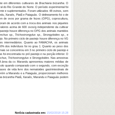
nte em diferentes cultivares de
Brachiaria brizantha
. O
al do Rio Grande do Norte. O período experimental foi
ente e suplementados.
Foram utilizados 48 ovinos, sem
ndu, Xaraés, Piatã e Paiaguás. O delineamento foi o de
gem de ovos por grama de fezes (OPG), coprocultura,
foram de acordo com a troca dos animais nos piquetes
valores acima de 600 ovos/g independente da cultivar
de pastejo houve diferença no OPG dos animais mantidos
chus sp., Trichostrongylus sp., Strongyloides sp.
, e
jo. No primeiro ciclo de pastejo houve diferença no VG
res intermediários. Quanto ao FAMACHA, os animais
0% dos indivíduos foi no grau 1. Quanto ao peso dos
mais se concentrou em 3 no primeiro ciclo de pastejo e
 foi encontrada no pré pastejo e na porção inferior. O
hus, Trichostrongylus
e
Strongyloides
. Nas amostras
A área da cv. Marandu apresentou maiores médias de
de solo quando comparado com o segundo, com exceção
ses de vida livre dos nematoides gastrintestinais de
 porém a Marandu e a Paiaguás, proporcionam melhores
ia brizantha
Piatã, Xaraés, Marandu e Paiaguás podem
Notícia cadastrada em:
15/02/2018 15:28