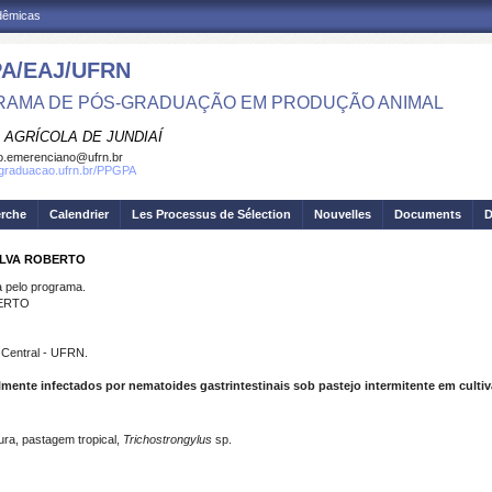
adêmicas
A/EAJ/UFRN
AMA DE PÓS-GRADUAÇÃO EM PRODUÇÃO ANIMAL
 AGRÍCOLA DE JUNDIAÍ
o.emerenciano@ufrn.br
sgraduacao.ufrn.br/PPGPA
erche
Calendrier
Les Processus de Sélection
Nouvelles
Documents
D
ILVA ROBERTO
pelo programa.
BERTO
Central - UFRN.
mente infectados por nematoides gastrintestinais sob pastejo intermitente em cultiv
tura, pastagem tropical,
Trichostrongylus
sp.