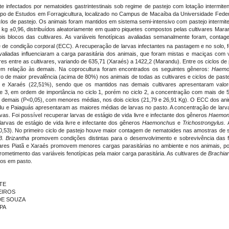
te infectados por nematoides gastrintestinais sob regime de pastejo com lotação intermite
upo de Estudos em Forragicultura, localizado no Campus de Macaíba da Universidade Feder
clos de pastejo. Os animais foram mantidos em sistema semi-intensivo com pastejo intermit
4 kg
±
0,96, distribuídos aleatoriamente em quatro piquetes compostos pelas cultivares Mara
is blocos das cultivares. As variáveis fenotípicas avaliadas semanalmente foram, conta
 de condição corporal (ECC). A recuperação de larvas infectantes na pastagem e no solo, 
valiadas influenciaram a carga parasitária dos animais, que foram mistas e maciças com 
ores entre as cultivares, variando de 635,71 (Xaraés) a 1422,2 (Marandu). Entre os ciclos 
 em relação às demais. Na coprocultura foram encontrados os seguintes gêneros:
Haemon
ro de maior prevalência (acima de 80%) nos animais de todas as cultivares e ciclos de paste
%) e Xaraés (22,51%), sendo que os mantidos nas demais cultivares apresentaram valo
 3, em ordem de importância no ciclo 1, porém no ciclo 2, a concentração com mais de 5
as demais (P<0,05), com menores médias, nos dois ciclos (21,79 e 26,91 Kg). O ECC dos ani
ndu e Paiaguás apresentaram as maiores médias de larvas no pasto. A concentração de larvas
vas. Foi possível recuperar larvas de estágio de vida livre e infectante dos gêneros
Haemonc
 larvas de estágio de vida livre e infectante dos gêneros
Haemonchus
e
Trichostrongylus.
0,53). No primeiro ciclo de pastejo houve maior contagem de nematoides nas amostras 
B. Brizantha
promovem condições distintas para o desenvolvimento e sobrevivência das fa
ivares Piatã e Xaraés promovem menores cargas parasitárias no ambiente e nos animais,
metimento das variáveis fenotípicas pela maior carga parasitária. As cultivares de
Brachiar
os em pasto.
NTE
DEIROS
 DE SOUZA
APA